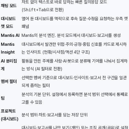
차트 없이 텍스트로 바로 답하는 빠른 질의응답 모드
채팅 모드
(
Shift+Tab
으로 전환)
대시보드
열어 둔 대시보드를 맥락으로 후속 질문·수정을 요청하는 우측 챗
챗 모드
패널
Mantis AI
Mantis의 분석 엔진. 분석 모드에서 대시보드·보고서를 생성
Mantis
대시보드에서 발견한 위험·주의·긍정·중립 신호를 카드로 제시하
Insight
는 인사이트 (현황/시사점/액션 4단 구조)
AI 분리집
활동을 만든 주체를 사람·AI·봇으로 분류해 기여를 나눠서 집계하
계
는 방식 (AI 필터로 전환)
선택한 멤버 기준으로 대시보드·인사이트·보고서 전 구간을 일관
멤버 필터
되게 좁히는 필터
분석의 기본 단위. 설정에서 등록하면 분석 범위 선택에서 통째로
팀
고를 수 있음
프로젝트
분석 범위·차트·보고서를 담는 저장 단위
(대시보드)
대시보드·보고서를 나만 보기(개인) 또는 조직 공개(공유)로 설정